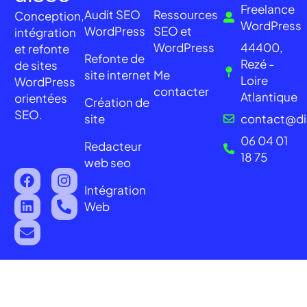
Freelance
Audit SEO
Ressources
Conception,
WordPress
WordPress
SEO et
intégration
WordPress
44400,
et refonte
Refonte de
Rezé -
de sites
site internet
Me
Loire
WordPress
contacter
Atlantique
orientées
Création de
SEO.
site
contact@di
06 04 01
Redacteur
18 75
web seo
Intégration
Web