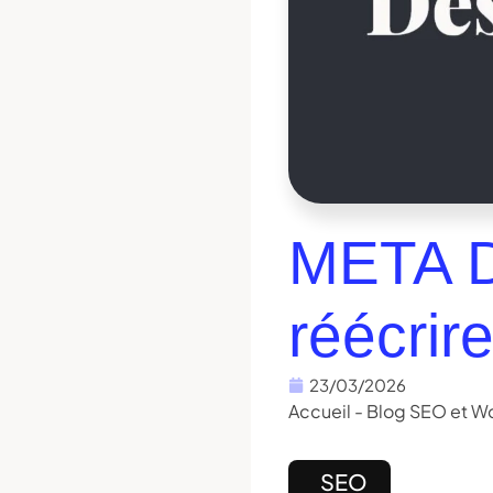
META D
réécrir
23/03/2026
Accueil
-
Blog SEO et W
SEO