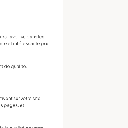
ès l’avoir vu dans les
nte et intéressante pour
st de qualité.
ivent sur votre site
es pages, et
 la qualité de votre