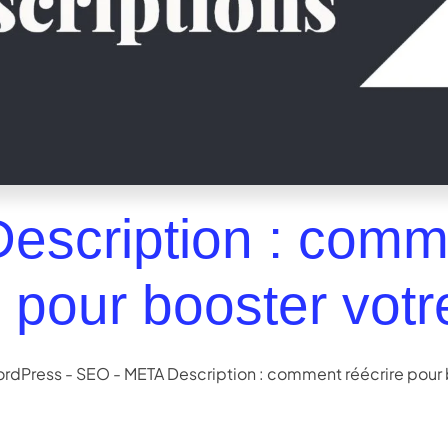
escription : comm
e pour booster vot
ordPress
-
SEO
-
META Description : comment réécrire pour 