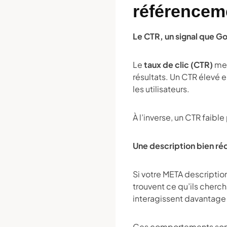
référencem
Le CTR, un signal que G
Le
taux de clic (CTR)
mes
résultats. Un CTR élevé 
les utilisateurs.
À l’inverse, un CTR faibl
Une description bien réd
Si votre META description 
trouvent ce qu’ils cherch
interagissent davantage
Ces comportements sont 