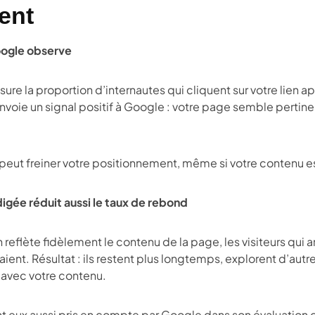
ent
oogle observe
ure la proportion d’internautes qui cliquent sur votre lien apr
envoie un signal positif à Google : votre page semble pertine
e peut freiner votre positionnement, même si votre contenu e
igée réduit aussi le taux de rebond
reflète fidèlement le contenu de la page, les visiteurs qui arr
aient. Résultat : ils restent plus longtemps, explorent d’autr
 avec votre contenu.
eux aussi pris en compte par Google dans son évaluation de