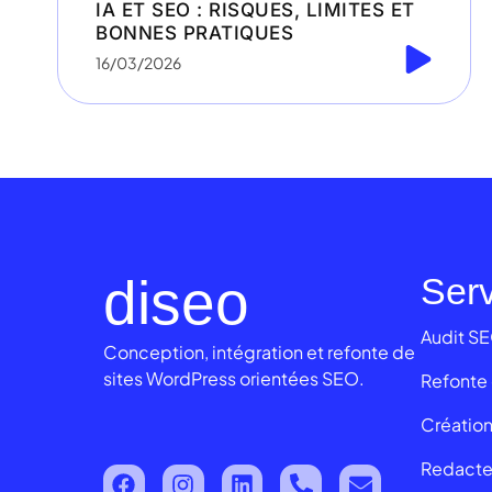
IA ET SEO : RISQUES, LIMITES ET
BONNES PRATIQUES
16/03/2026
diseo
Ser
Audit S
Conception, intégration et refonte de
sites WordPress orientées SEO.
Refonte 
Création
Redacte