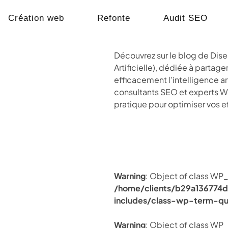
Création web
Refonte
Audit SEO
Découvrez sur le blog de Diseo
Artificielle), dédiée à partag
efficacement l’intelligence ar
consultants SEO et experts Wo
pratique pour optimiser vos eff
Warning
: Object of class WP_
/home/clients/b29a136774d
includes/class-wp-term-qu
Warning
: Object of class WP_