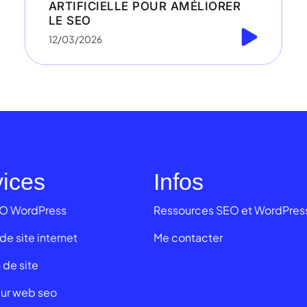
ARTIFICIELLE POUR AMÉLIORER
LE SEO
12/03/2026
vices
Infos
EO WordPress
Ressources SEO et WordPres
de site internet
Me contacter
 de site
ur web seo