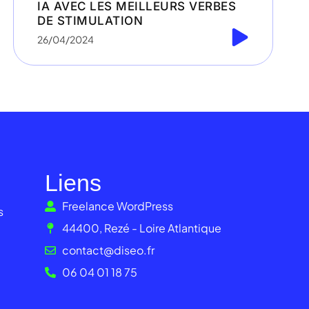
IA AVEC LES MEILLEURS VERBES
DE STIMULATION
26/04/2024
Liens
Freelance WordPress
s
44400, Rezé - Loire Atlantique
contact@diseo.fr
06 04 01 18 75