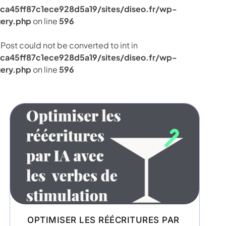
ca45ff87c1ece928d5a19/sites/diseo.fr/wp-
ery.php
on line
596
Post could not be converted to int in
ca45ff87c1ece928d5a19/sites/diseo.fr/wp-
ery.php
on line
596
OPTIMISER LES RÉÉCRITURES PAR