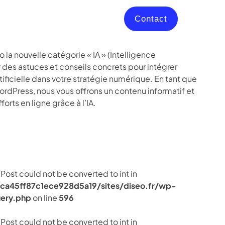
Contact
 la nouvelle catégorie « IA » (Intelligence
er des astuces et conseils concrets pour intégrer
tificielle dans votre stratégie numérique. En tant que
rdPress, nous vous offrons un contenu informatif et
orts en ligne grâce à l’IA.
Post could not be converted to int in
ca45ff87c1ece928d5a19/sites/diseo.fr/wp-
ery.php
on line
596
Post could not be converted to int in